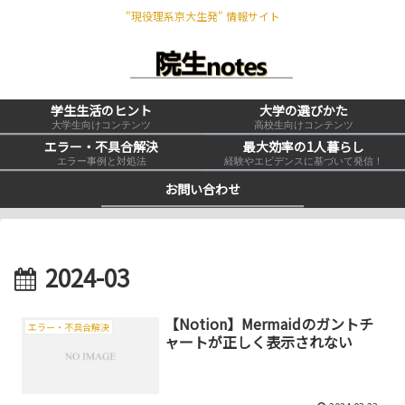
"現役理系京大生発" 情報サイト
学生生活のヒント
大学の選びかた
大学生向けコンテンツ
高校生向けコンテンツ
エラー・不具合解決
最大効率の1人暮らし
エラー事例と対処法
経験やエビデンスに基づいて発信！
お問い合わせ
2024-03
【Notion】Mermaidのガントチ
エラー・不具合解決
ャートが正しく表示されない