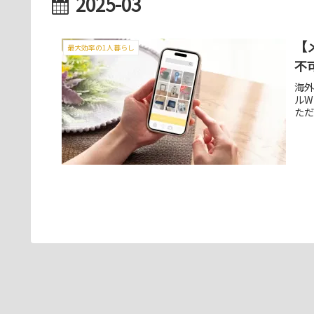
2025-03
【
最大効率の1人暮らし
不
海外
ルW
た