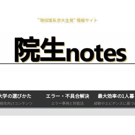
"現役理系京大生発" 情報サイト
大学の選びかた
エラー・不具合解決
最大効率の1人暮
校生向けコンテンツ
エラー事例と対処法