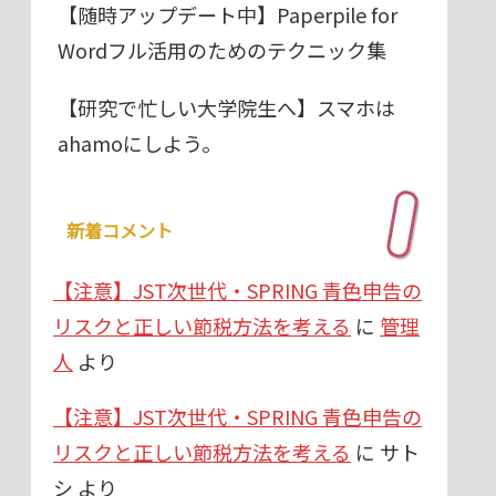
【随時アップデート中】Paperpile for
Wordフル活用のためのテクニック集
【研究で忙しい大学院生へ】スマホは
ahamoにしよう。
新着コメント
【注意】JST次世代・SPRING 青色申告の
リスクと正しい節税方法を考える
に
管理
人
より
【注意】JST次世代・SPRING 青色申告の
リスクと正しい節税方法を考える
に
サト
シ
より