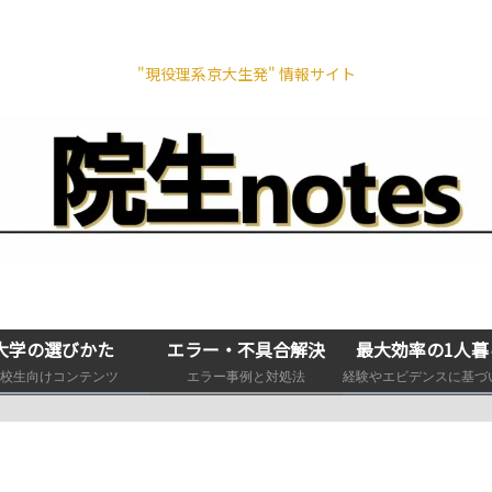
"現役理系京大生発" 情報サイト
大学の選びかた
エラー・不具合解決
最大効率の1人暮
校生向けコンテンツ
エラー事例と対処法