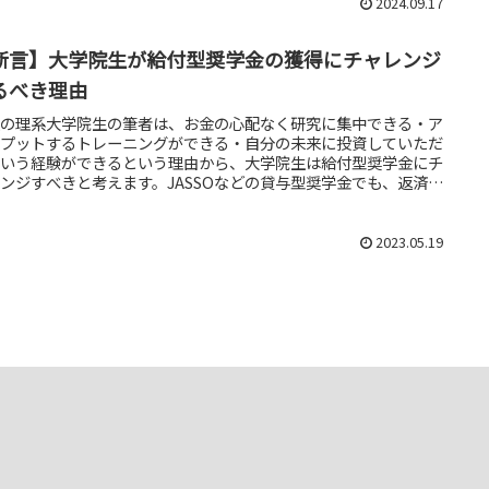
2024.09.17
断言】大学院生が給付型奨学金の獲得にチャレンジ
るべき理由
役の理系大学院生の筆者は、お金の心配なく研究に集中できる・ア
トプットするトレーニングができる・自分の未来に投資していただ
という経験ができるという理由から、大学院生は給付型奨学金にチ
ンジすべきと考えます。JASSOなどの貸与型奨学金でも、返済免
を受けることが可能です。
2023.05.19