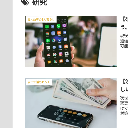
研究
【
最大効率の1人暮らし
う
現役
通信
可
【
学生生活のヒント
し
次世
究
はで
対