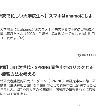
研究で忙しい大学院生へ】スマホはahamoにしよ
。
大学院生にはahamoがおススメ！／来店不要で手続きが完結／
量は毎月たっぷり30GB／手続き・追加料金一切なしで海外利用
能（これがすごい）
2024.12.27
注意】JST次世代・SPRING 青色申告のリスクと正
い節税方法を考える
代研究者挑戦的研究プログラム（SPRING）は確定申告の際、研
奨励費（生活費相当額）を事業所得として青色申告し節税すること
きません。JSTや各大学の公開資料、国税庁の情報をもとに節税
策について考えます。