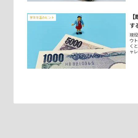
【
学生生活のヒント
す
現
ウ
く
ャレ
除