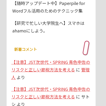
【随時アップデート中】Paperpile for
Wordフル活用のためのテクニック集
【研究で忙しい大学院生へ】スマホは
ahamoにしよう。
新着コメント
【注意】JST次世代・SPRING 青色申告の
リスクと正しい節税方法を考える
に
管理
人
より
【注意】JST次世代・SPRING 青色申告の
リスクと正しい節税方法を考える
に
サト
シ
より