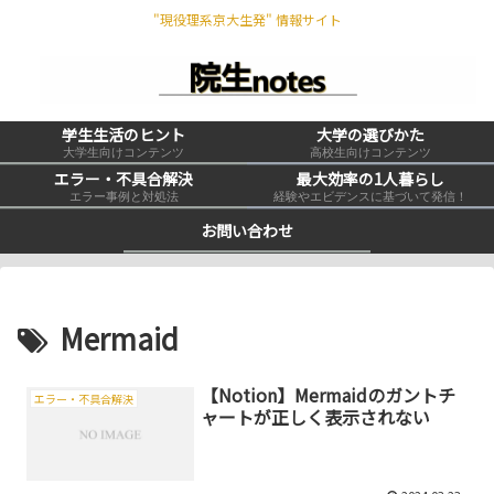
"現役理系京大生発" 情報サイト
学生生活のヒント
大学の選びかた
大学生向けコンテンツ
高校生向けコンテンツ
エラー・不具合解決
最大効率の1人暮らし
エラー事例と対処法
経験やエビデンスに基づいて発信！
お問い合わせ
Mermaid
【Notion】Mermaidのガントチ
エラー・不具合解決
ャートが正しく表示されない